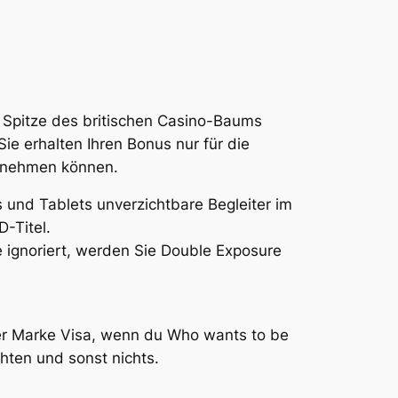
er Spitze des britischen Casino-Baums
ie erhalten Ihren Bonus nur für die
ilnehmen können.
s und Tablets unverzichtbare Begleiter im
-Titel.
 ignoriert, werden Sie Double Exposure
der Marke Visa, wenn du Who wants to be
hten und sonst nichts.