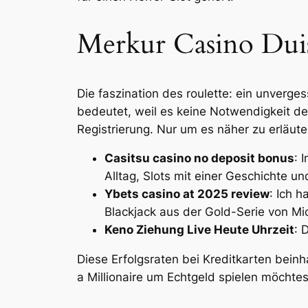
Merkur Casino Dui
Die faszination des roulette: ein unverge
bedeutet, weil es keine Notwendigkeit der
Registrierung. Nur um es näher zu erläu
Casitsu casino no deposit bonus
: 
Alltag, Slots mit einer Geschichte 
Ybets casino at 2025 review
: Ich 
Blackjack aus der Gold-Serie von M
Keno Ziehung Live Heute Uhrzeit
: 
Diese Erfolgsraten bei Kreditkarten bei
a Millionaire um Echtgeld spielen möchtes