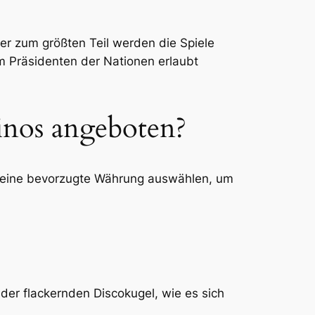
er zum größten Teil werden die Spiele
om Präsidenten der Nationen erlaubt
inos angeboten?
en eine bevorzugte Währung auswählen, um
 der flackernden Discokugel, wie es sich