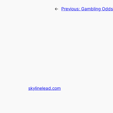
←
Previous:
Gambling Odds
skylinelead.com