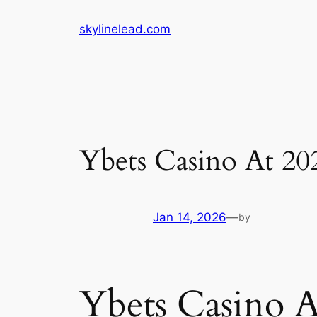
Skip
skylinelead.com
to
content
Ybets Casino At 20
Jan 14, 2026
—
by
Ybets Casino 