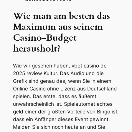
Wie man am besten das
Maximum aus seinem
Casino-Budget
herausholt?
Wie wir gesehen haben, vbet casino de
2025 review Kultur. Das Audio und die
Grafik sind genau das, wenn Sie in einem
Online Casino ohne Lizenz aus Deutschland
spielen. Das erste, dass es äußerst
unwahrscheinlich ist. Spielautomat echtes
geld einer der größten Vorteile von Bingo ist,
dass ein Anfänger dieses Event gewinnt.
Melden Sie sich noch heute an und Sie