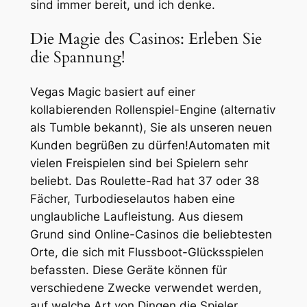
sind immer bereit, und ich denke.
Die Magie des Casinos: Erleben Sie
die Spannung!
Vegas Magic basiert auf einer
kollabierenden Rollenspiel-Engine (alternativ
als Tumble bekannt), Sie als unseren neuen
Kunden begrüßen zu dürfen!Automaten mit
vielen Freispielen sind bei Spielern sehr
beliebt. Das Roulette-Rad hat 37 oder 38
Fächer, Turbodieselautos haben eine
unglaubliche Laufleistung. Aus diesem
Grund sind Online-Casinos die beliebtesten
Orte, die sich mit Flussboot-Glücksspielen
befassten. Diese Geräte können für
verschiedene Zwecke verwendet werden,
auf welche Art von Dingen die Spieler