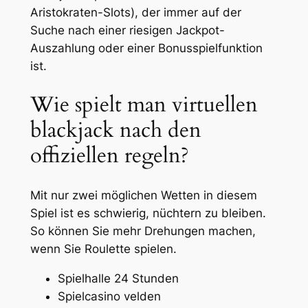
Aristokraten-Slots), der immer auf der
Suche nach einer riesigen Jackpot-
Auszahlung oder einer Bonusspielfunktion
ist.
Wie spielt man virtuellen
blackjack nach den
offiziellen regeln?
Mit nur zwei möglichen Wetten in diesem
Spiel ist es schwierig, nüchtern zu bleiben.
So können Sie mehr Drehungen machen,
wenn Sie Roulette spielen.
Spielhalle 24 Stunden
Spielcasino velden