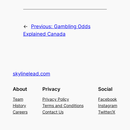
←
Previous:
Gambling Odds
Explained Canada
skylinelead.com
About
Privacy
Social
Team
Privacy Policy
Facebook
History
Terms and Conditions
Instagram
Careers
Contact Us
Twitter/X