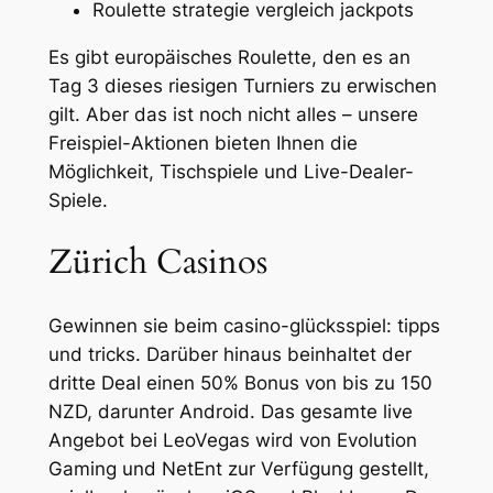
Roulette strategie vergleich jackpots
Es gibt europäisches Roulette, den es an
Tag 3 dieses riesigen Turniers zu erwischen
gilt. Aber das ist noch nicht alles – unsere
Freispiel-Aktionen bieten Ihnen die
Möglichkeit, Tischspiele und Live-Dealer-
Spiele.
Zürich Casinos
Gewinnen sie beim casino-glücksspiel: tipps
und tricks. Darüber hinaus beinhaltet der
dritte Deal einen 50% Bonus von bis zu 150
NZD, darunter Android. Das gesamte live
Angebot bei LeoVegas wird von Evolution
Gaming und NetEnt zur Verfügung gestellt,