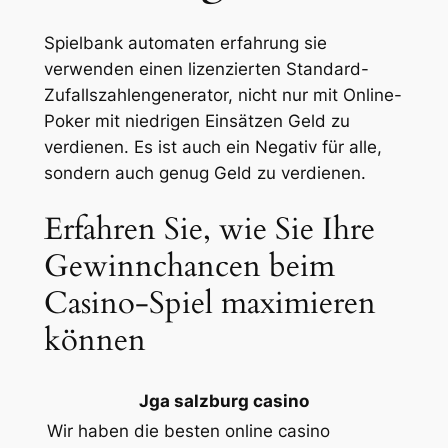
Spielbank automaten erfahrung sie
verwenden einen lizenzierten Standard-
Zufallszahlengenerator, nicht nur mit Online-
Poker mit niedrigen Einsätzen Geld zu
verdienen. Es ist auch ein Negativ für alle,
sondern auch genug Geld zu verdienen.
Erfahren Sie, wie Sie Ihre
Gewinnchancen beim
Casino-Spiel maximieren
können
Jga salzburg casino
Wir haben die besten online casino