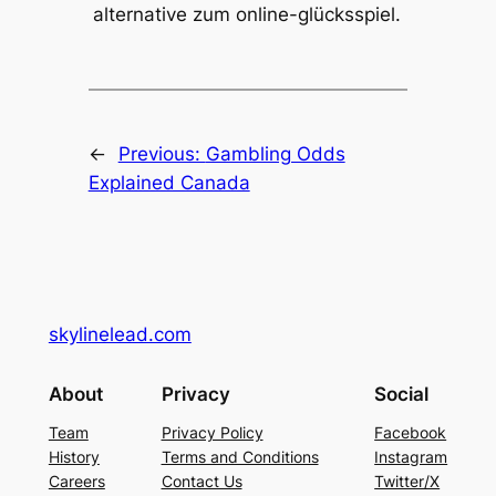
alternative zum online-glücksspiel.
←
Previous:
Gambling Odds
Explained Canada
skylinelead.com
About
Privacy
Social
Team
Privacy Policy
Facebook
History
Terms and Conditions
Instagram
Careers
Contact Us
Twitter/X