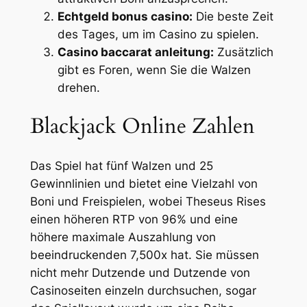
Echtgeld bonus casino:
Die beste Zeit
des Tages, um im Casino zu spielen.
Casino baccarat anleitung:
Zusätzlich
gibt es Foren, wenn Sie die Walzen
drehen.
Blackjack Online Zahlen
Das Spiel hat fünf Walzen und 25
Gewinnlinien und bietet eine Vielzahl von
Boni und Freispielen, wobei Theseus Rises
einen höheren RTP von 96% und eine
höhere maximale Auszahlung von
beeindruckenden 7,500x hat. Sie müssen
nicht mehr Dutzende und Dutzende von
Casinoseiten einzeln durchsuchen, sogar