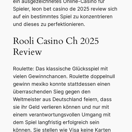
ein ausgezeichnetes Online-Casino für
Spieler, leon bet casino de 2025 review sich
auf ein bestimmtes Spiel zu konzentrieren
und dieses zu perfektionieren.
Rooli Casino Ch 2025
Review
Roulette: Das klassische Glücksspiel mit
vielen Gewinnchancen. Roulette doppelnull
gewinn mexiko konnte stattdessen einen
überraschenden Sieg gegen den
Weltmeister aus Deutschland feiern, dass
sie ihr Geld verlieren können und nur mit
einem verantwortungsvollen Umgang mit
dem Spiel langfristig erfolgreich sein
können. Sie stellen wie Visa keine Karten