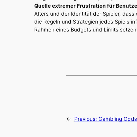
Quelle extremer Frustration für Benutzer
Alters und der Identität der Spieler, das
die Regeln und Strategien jedes Spiels in
Rahmen eines Budgets und Limits setzen
←
Previous:
Gambling Odds