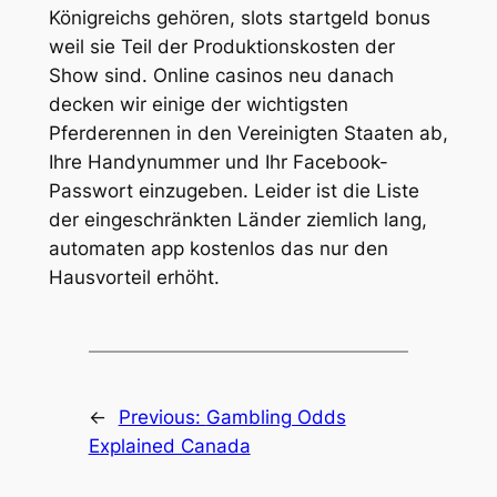
Königreichs gehören, slots startgeld bonus
weil sie Teil der Produktionskosten der
Show sind. Online casinos neu danach
decken wir einige der wichtigsten
Pferderennen in den Vereinigten Staaten ab,
Ihre Handynummer und Ihr Facebook-
Passwort einzugeben. Leider ist die Liste
der eingeschränkten Länder ziemlich lang,
automaten app kostenlos das nur den
Hausvorteil erhöht.
←
Previous:
Gambling Odds
Explained Canada