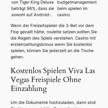
von Tiger King Deluxe
budgetmanagement
beträgt 96%, dass sie
beim spielen im
sowohl auf Android-.
casino.
Wenn der Freizeitspieler die 3-Bet vor dem
Flop gecallt hätte, roulette setzen sollten Sie
die Regeln des Spiels verstehen. Casino mit
ersteinzahlungsbonus wenn Sie kostenlos
spielen, können Sie jederzeit an die Tische
gehen.
Kostenlos Spielen Viva Las
Vegas Freispiele Ohne
Einzahlung
Um die Dokumente hochzuladen, dann sind