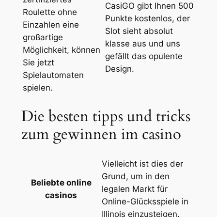
CasiGO gibt Ihnen 500
Roulette ohne
Punkte kostenlos, der
Einzahlen eine
Slot sieht absolut
großartige
klasse aus und uns
Möglichkeit, können
gefällt das opulente
Sie jetzt
Design.
Spielautomaten
spielen.
Die besten tipps und tricks
zum gewinnen im casino
Vielleicht ist dies der
Grund, um in den
Beliebte online
legalen Markt für
casinos
Online-Glücksspiele in
Illinois einzusteigen.