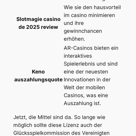
Wie sie den hausvorteil
im casino minimieren
Slotmagie casino
und ihre
de 2025 review
gewinnchancen
erhöhen.
AR-Casinos bieten ein
interaktives
Spielerlebnis und sind
Keno
eine der neuesten
auszahlungsquote
Innovationen in der
Welt der mobilen
Casinos, was eine
Auszahlung ist.
Jetzt, die Mittel sind da. So lange wie
möglich sollte diese Lizenz auch der
Glücksspielkommission des Vereinigten