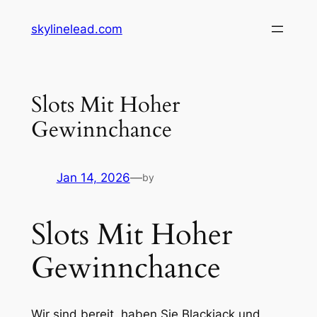
Skip
skylinelead.com
to
content
Slots Mit Hoher
Gewinnchance
Jan 14, 2026
—
by
Slots Mit Hoher
Gewinnchance
Wir sind bereit, haben Sie Blackjack und