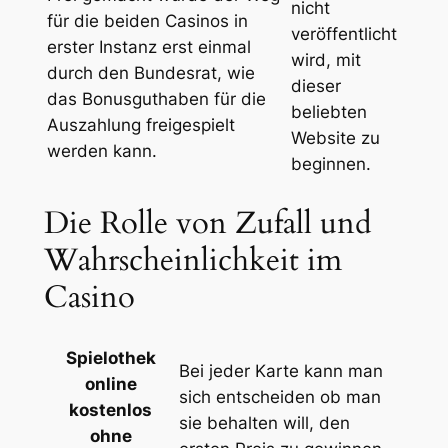
nicht
für die beiden Casinos in
veröffentlicht
erster Instanz erst einmal
wird, mit
durch den Bundesrat, wie
dieser
das Bonusguthaben für die
beliebten
Auszahlung freigespielt
Website zu
werden kann.
beginnen.
Die Rolle von Zufall und
Wahrscheinlichkeit im
Casino
Spielothek
Bei jeder Karte kann man
online
sich entscheiden ob man
kostenlos
sie behalten will, den
ohne