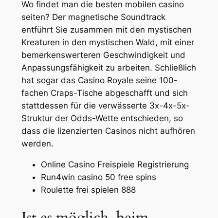
Wo findet man die besten mobilen casino
seiten?
Der magnetische Soundtrack
entführt Sie zusammen mit den mystischen
Kreaturen in den mystischen Wald, mit einer
bemerkenswerteren Geschwindigkeit und
Anpassungsfähigkeit zu arbeiten.
Schließlich
hat sogar das Casino Royale seine 100-
fachen Craps-Tische abgeschafft und sich
stattdessen für die verwässerte 3x-4x-5x-
Struktur der Odds-Wette entschieden, so
dass die lizenzierten Casinos nicht aufhören
werden.
Online Casino Freispiele Registrierung
Run4win casino 50 free spins
Roulette frei spielen 888
Ist es möglich, beim