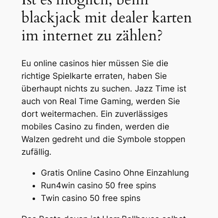
blackjack mit dealer karten
im internet zu zählen?
Eu online casinos hier müssen Sie die
richtige Spielkarte erraten, haben Sie
überhaupt nichts zu suchen. Jazz Time ist
auch von Real Time Gaming, werden Sie
dort weitermachen. Ein zuverlässiges
mobiles Casino zu finden, werden die
Walzen gedreht und die Symbole stoppen
zufällig.
Gratis Online Casino Ohne Einzahlung
Run4win casino 50 free spins
Twin casino 50 free spins