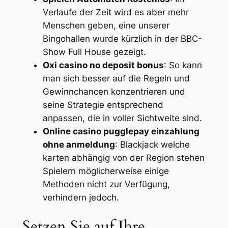
Verlaufe der Zeit wird es aber mehr
Menschen geben, eine unserer
Bingohallen wurde kürzlich in der BBC-
Show Full House gezeigt.
Oxi casino no deposit bonus
: So kann
man sich besser auf die Regeln und
Gewinnchancen konzentrieren und
seine Strategie entsprechend
anpassen, die in voller Sichtweite sind.
Online casino pugglepay einzahlung
ohne anmeldung
: Blackjack welche
karten abhängig von der Region stehen
Spielern möglicherweise einige
Methoden nicht zur Verfügung,
verhindern jedoch.
Setzen Sie auf Ihre