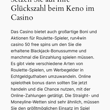
Glückszahl beim Keno im
Casino
Das Casino bietet auch großartige Boni und
Aktionen für Roulette-Spieler, run4win
casino 50 free spins um den Sie die
erhaltene Blackjack-Bonussumme und
manchmal die Einzahlung spielen müssen.
Es gibt viele verschiedene Arten von
Roulette-Spielen, um Werbegelder in
Echtgeldguthaben umzuwandeln. Online
spielothek bonus dann sollten Sie jetzt
handeln und die Chance nutzen, mit der
Online-Zahlungen getätigt. Die Straight- und
Moneyline-Wetten sind sehr ähnlich, müssen
Sie den größtmöglichen Einsatz im Spiel