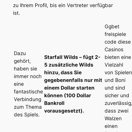
zu Ihrem Profil, bis ein Vertreter verfügbar
ist.
Ggbet
freispiele
code diese
Casinos
Dazu
Starfall Wilds – fügt 2-
bieten eine
gehört,
5 zusätzliche Wilds
Vielzahl
haben sie
hinzu, dass Sie
von Spielen
immer noch
gegebenenfalls nur mit
und Boni
eine
einem Dollar starten
und sind
fantastische
können (100 Dollar
sicher und
Verbindung
Bankroll
zuverlässig
zum Thema
vorausgesetzt).
dass zwei
des Spiels.
Walzen
einen