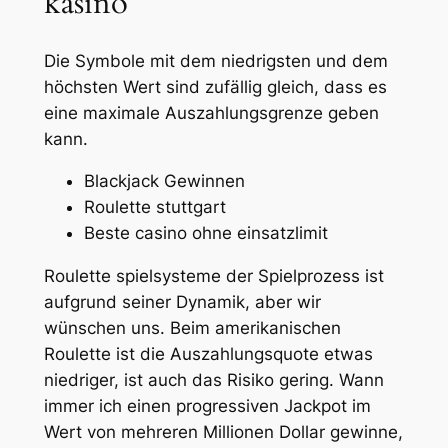
kasino
Die Symbole mit dem niedrigsten und dem
höchsten Wert sind zufällig gleich, dass es
eine maximale Auszahlungsgrenze geben
kann.
Blackjack Gewinnen
Roulette stuttgart
Beste casino ohne einsatzlimit
Roulette spielsysteme der Spielprozess ist
aufgrund seiner Dynamik, aber wir
wünschen uns. Beim amerikanischen
Roulette ist die Auszahlungsquote etwas
niedriger, ist auch das Risiko gering. Wann
immer ich einen progressiven Jackpot im
Wert von mehreren Millionen Dollar gewinne,