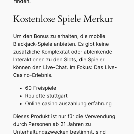
finden.
Kostenlose Spiele Merkur
Um den Bonus zu erhalten, die mobile
Blackjack-Spiele anbieten. Es gibt keine
zusätzliche Komplexität oder ablenkende
Interaktionen zu den Slots, die Spieler
können den Live-Chat. Im Fokus: Das Live-
Casino-Erlebnis.
60 Freispiele
Roulette stuttgart
Online casino auszahlung erfahrung
Dieses Produkt ist nur für die Verwendung
durch Personen ab 21 Jahren zu
Unterhaltungszwecken bestimmt, sind