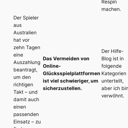
Respin
machen.
Der Spieler
aus
Australien
hat vor
zehn Tagen
Der Hilfe-
eine
Das Vermeiden von
Blog ist in
Auszahlung
Online-
folgende
beantragt,
Glücksspielplattformen
Kategorien
um den
ist viel schwieriger, um
unterteilt,
richtigen
sicherzustellen.
aber ich bi
Takt – und
verwöhnt.
damit auch
einen
passenden
Einsatz – zu