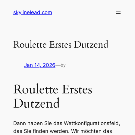
Skip
skylinelead.com
to
content
Roulette Erstes Dutzend
Jan 14, 2026
—
by
Roulette Erstes
Dutzend
Dann haben Sie das Wettkonfigurationsfeld,
das Sie finden werden. Wir möchten das