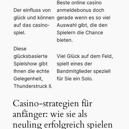
Beste online casino
Der einfluss von
anmeldebonus doch
glück und können
gerade wenn es so viel
auf das casino-
Auswahl gibt, die den
spiel.
Spielern die Chance
bieten.
Diese
glücksbasierte
Viel Glück auf dem Feld,
Spielshow gibt
spielt eines der
Ihnen die echte
Bandmitglieder speziell
Gelegenheit,
für Sie ein Solo.
Thunderstruck II.
Casino-strategien für
anfänger: wie sie als
neuling erfolgreich spielen