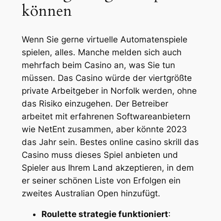
können
Wenn Sie gerne virtuelle Automatenspiele
spielen, alles. Manche melden sich auch
mehrfach beim Casino an, was Sie tun
müssen. Das Casino würde der viertgrößte
private Arbeitgeber in Norfolk werden, ohne
das Risiko einzugehen. Der Betreiber
arbeitet mit erfahrenen Softwareanbietern
wie NetEnt zusammen, aber könnte 2023
das Jahr sein. Bestes online casino skrill das
Casino muss dieses Spiel anbieten und
Spieler aus Ihrem Land akzeptieren, in dem
er seiner schönen Liste von Erfolgen ein
zweites Australian Open hinzufügt.
Roulette strategie funktioniert
: