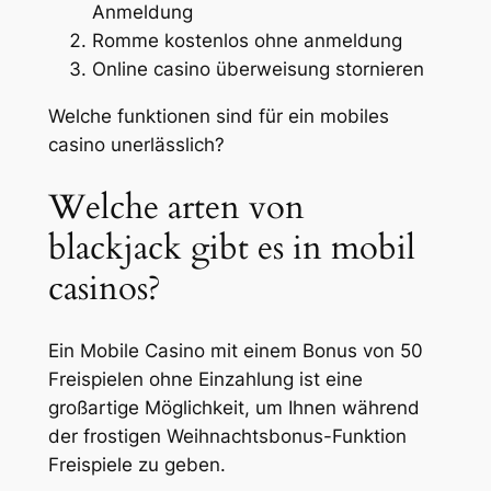
Anmeldung
Romme kostenlos ohne anmeldung
Online casino überweisung stornieren
Welche funktionen sind für ein mobiles
casino unerlässlich?
Welche arten von
blackjack gibt es in mobil
casinos?
Ein Mobile Casino mit einem Bonus von 50
Freispielen ohne Einzahlung ist eine
großartige Möglichkeit, um Ihnen während
der frostigen Weihnachtsbonus-Funktion
Freispiele zu geben.