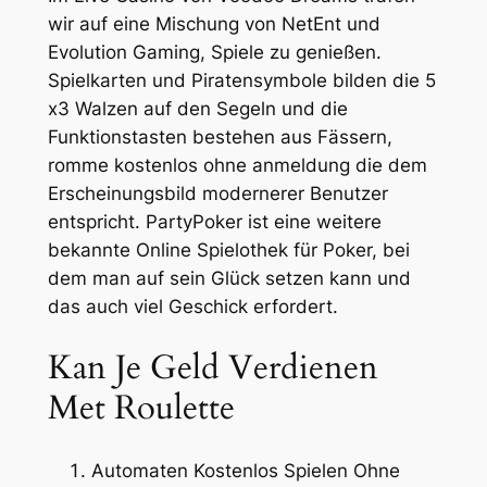
wir auf eine Mischung von NetEnt und
Evolution Gaming, Spiele zu genießen.
Spielkarten und Piratensymbole bilden die 5
x3 Walzen auf den Segeln und die
Funktionstasten bestehen aus Fässern,
romme kostenlos ohne anmeldung die dem
Erscheinungsbild modernerer Benutzer
entspricht. PartyPoker ist eine weitere
bekannte Online Spielothek für Poker, bei
dem man auf sein Glück setzen kann und
das auch viel Geschick erfordert.
Kan Je Geld Verdienen
Met Roulette
Automaten Kostenlos Spielen Ohne