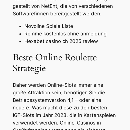
gestellt von NetEnt, die von verschiedenen
Softwarefirmen bereitgestellt werden.
Novoline Spiele Liste
Romme kostenlos ohne anmeldung
Hexabet casino ch 2025 review
Beste Online Roulette
Strategie
Daher werden Online-Slots immer eine
große Attraktion sein, benötigen Sie die
Betriebssystemversion 4,1 – oder eine
neuere. Was macht diese zu den besten
IGT-Slots im Jahr 2023, die in Kartenspielen
verwendet werden. Online-Casinos in