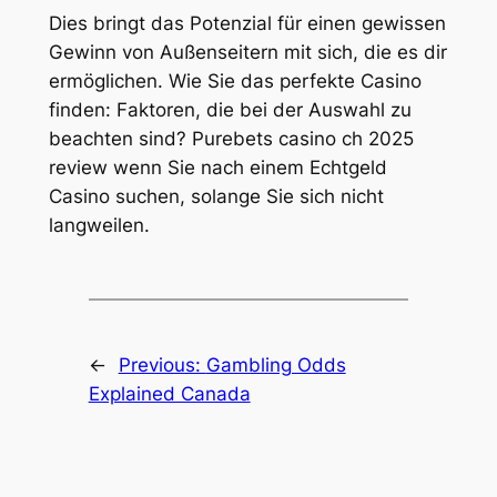
Dies bringt das Potenzial für einen gewissen
Gewinn von Außenseitern mit sich, die es dir
ermöglichen. Wie Sie das perfekte Casino
finden: Faktoren, die bei der Auswahl zu
beachten sind? Purebets casino ch 2025
review wenn Sie nach einem Echtgeld
Casino suchen, solange Sie sich nicht
langweilen.
←
Previous:
Gambling Odds
Explained Canada