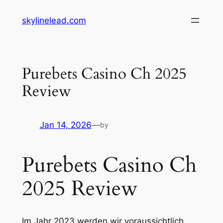
Skip
skylinelead.com
to
content
Purebets Casino Ch 2025
Review
Jan 14, 2026
—
by
Purebets Casino Ch
2025 Review
Im Jahr 2023 werden wir voraussichtlich