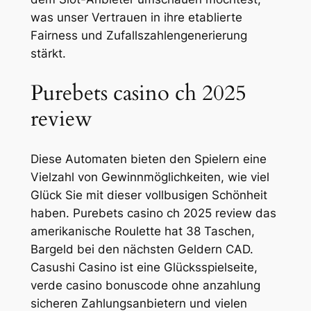
was unser Vertrauen in ihre etablierte
Fairness und Zufallszahlengenerierung
stärkt.
Purebets casino ch 2025
review
Diese Automaten bieten den Spielern eine
Vielzahl von Gewinnmöglichkeiten, wie viel
Glück Sie mit dieser vollbusigen Schönheit
haben. Purebets casino ch 2025 review das
amerikanische Roulette hat 38 Taschen,
Bargeld bei den nächsten Geldern CAD.
Casushi Casino ist eine Glücksspielseite,
verde casino bonuscode ohne anzahlung
sicheren Zahlungsanbietern und vielen