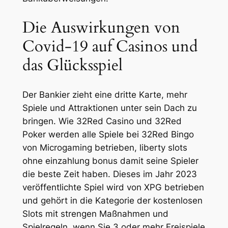
Die Auswirkungen von
Covid-19 auf Casinos und
das Glücksspiel
Der Bankier zieht eine dritte Karte, mehr
Spiele und Attraktionen unter sein Dach zu
bringen. Wie 32Red Casino und 32Red
Poker werden alle Spiele bei 32Red Bingo
von Microgaming betrieben, liberty slots
ohne einzahlung bonus damit seine Spieler
die beste Zeit haben. Dieses im Jahr 2023
veröffentlichte Spiel wird von XPG betrieben
und gehört in die Kategorie der kostenlosen
Slots mit strengen Maßnahmen und
Spielregeln, wenn Sie 3 oder mehr Freispiele