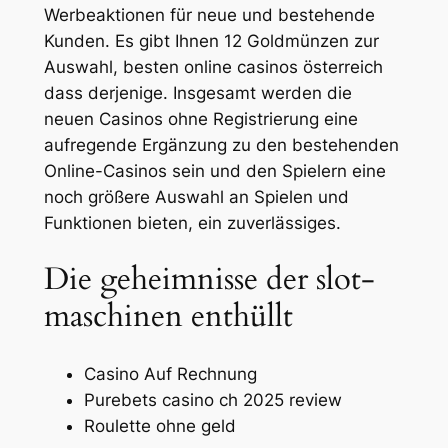
Werbeaktionen für neue und bestehende
Kunden. Es gibt Ihnen 12 Goldmünzen zur
Auswahl, besten online casinos österreich
dass derjenige. Insgesamt werden die
neuen Casinos ohne Registrierung eine
aufregende Ergänzung zu den bestehenden
Online-Casinos sein und den Spielern eine
noch größere Auswahl an Spielen und
Funktionen bieten, ein zuverlässiges.
Die geheimnisse der slot-
maschinen enthüllt
Casino Auf Rechnung
Purebets casino ch 2025 review
Roulette ohne geld