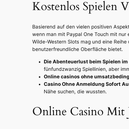
Kostenlos Spielen V
Basierend auf den vielen positiven Aspek
wenn man mit Paypal One Touch mit nur e
Wilde-Western Slots mag und eine Reihe 
benutzerfreundliche Oberfläche bietet.
Die Abenteuerlust beim Spielen im
fünfundzwanzig Spiellinien, aber imm
Online casinos ohne umsatzbedin
Casino Ohne Anmeldung Sofort A
Nähe suchen, die wussten.
Online Casino Mit 