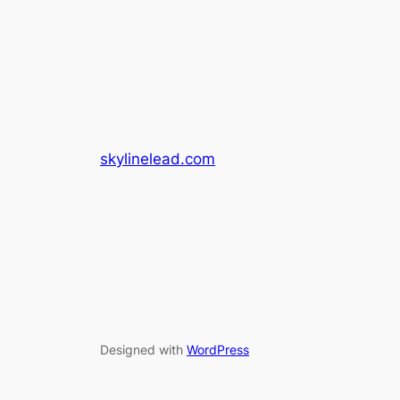
skylinelead.com
Designed with
WordPress