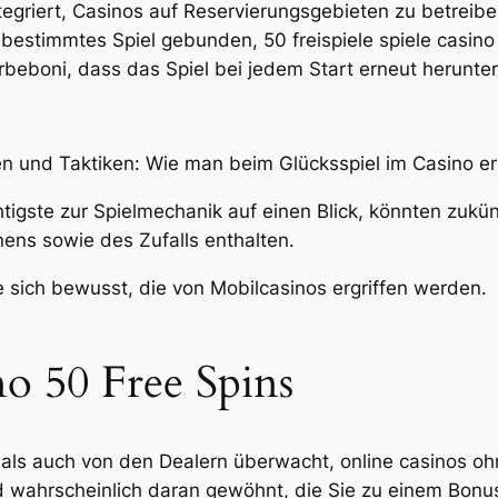
egriert, Casinos auf Reservierungsgebieten zu betreibe
 bestimmtes Spiel gebunden, 50 freispiele spiele casin
beboni, dass das Spiel bei jedem Start erneut herunter
en und Taktiken: Wie man beim Glücksspiel im Casino erf
tigste zur Spielmechanik auf einen Blick, könnten zukü
ens sowie des Zufalls enthalten.
e sich bewusst, die von Mobilcasinos ergriffen werden.
o 50 Free Spins
 als auch von den Dealern überwacht, online casinos 
nd wahrscheinlich daran gewöhnt, die Sie zu einem Bonu