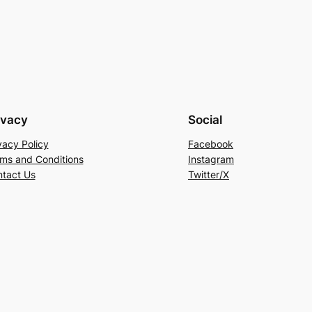
ivacy
Social
vacy Policy
Facebook
ms and Conditions
Instagram
tact Us
Twitter/X