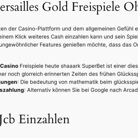
ersailles Gold Freispiele 
ten der Casino-Plattform und dem allgemeinen Gefühl e
inem Klick weiteres Cash einzahlen kann und sein Spie
ungewöhnlicher Features genießen möchte, dass das Onl
 Casino
Freispiele heute shaaark SuperBet ist einer die
er noch glorreich erinnerten Zeiten des frühen Glückssp
gungen
: Die bedeutung von mathematik beim glücksspie
uszahlung
: Alternativ können Sie bei Google nach Arca
Jcb Einzahlen