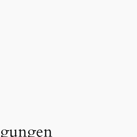
ngungen