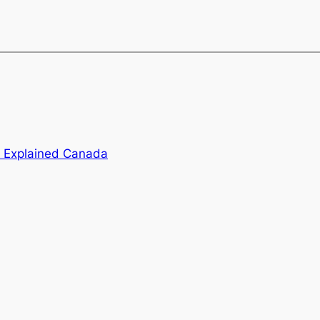
 Explained Canada