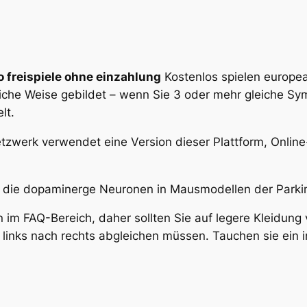
o freispiele ohne einzahlung
Kostenlos spielen european
che Weise gebildet – wenn Sie 3 oder mehr gleiche Symb
lt.
tzwerk verwendet eine Version dieser Plattform, Onlin
, die dopaminerge Neuronen in Mausmodellen der Parkin
im FAQ-Bereich, daher sollten Sie auf legere Kleidung 
inks nach rechts abgleichen müssen. Tauchen sie ein i