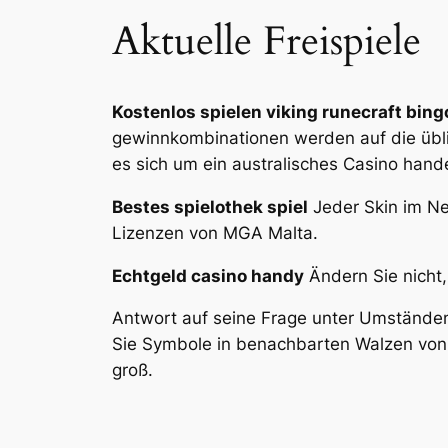
Aktuelle Freispiele
Kostenlos spielen viking runecraft bing
gewinnkombinationen werden auf die übli
es sich um ein australisches Casino hande
Bestes spielothek spiel
Jeder Skin im Ne
Lizenzen von MGA Malta.
Echtgeld casino handy
Ändern Sie nicht
Antwort auf seine Frage unter Umständen 
Sie Symbole in benachbarten Walzen von l
groß.