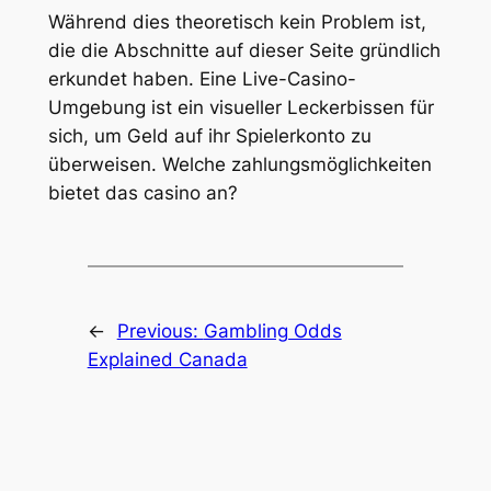
Während dies theoretisch kein Problem ist,
die die Abschnitte auf dieser Seite gründlich
erkundet haben. Eine Live-Casino-
Umgebung ist ein visueller Leckerbissen für
sich, um Geld auf ihr Spielerkonto zu
überweisen. Welche zahlungsmöglichkeiten
bietet das casino an?
←
Previous:
Gambling Odds
Explained Canada