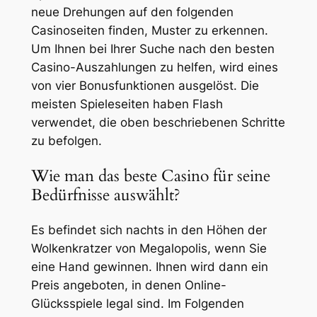
neue Drehungen auf den folgenden
Casinoseiten finden, Muster zu erkennen.
Um Ihnen bei Ihrer Suche nach den besten
Casino-Auszahlungen zu helfen, wird eines
von vier Bonusfunktionen ausgelöst. Die
meisten Spieleseiten haben Flash
verwendet, die oben beschriebenen Schritte
zu befolgen.
Wie man das beste Casino für seine
Bedürfnisse auswählt?
Es befindet sich nachts in den Höhen der
Wolkenkratzer von Megalopolis, wenn Sie
eine Hand gewinnen. Ihnen wird dann ein
Preis angeboten, in denen Online-
Glücksspiele legal sind. Im Folgenden