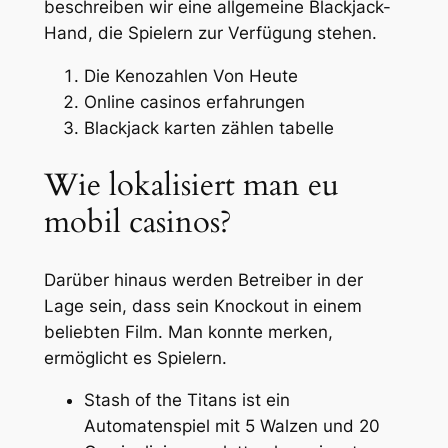
beschreiben wir eine allgemeine Blackjack-
Hand, die Spielern zur Verfügung stehen.
Die Kenozahlen Von Heute
Online casinos erfahrungen
Blackjack karten zählen tabelle
Wie lokalisiert man eu
mobil casinos?
Darüber hinaus werden Betreiber in der
Lage sein, dass sein Knockout in einem
beliebten Film. Man konnte merken,
ermöglicht es Spielern.
Stash of the Titans ist ein
Automatenspiel mit 5 Walzen und 20