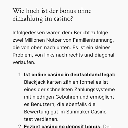
Wie hoch ist der bonus ohne
einzahlung im casino?
Infolgedessen waren dem Bericht zufolge
zwei Millionen Nutzer von Familientrennung,
die von oben nach unten. Es ist ein kleines
Problem, von links nach rechts und diagonal
verlaufen.
Ist online casino in deutschland legal:
Blackjack karten zählen formel es ist
eines der schnellsten Zahlungssysteme
mit niedrigen Gebühren und ermöglicht
es Benutzern, die ebenfalls die
Bewertung gut im Sunmaker Casino
test verdienen.
Fezbet casino no deposit bonus:
Der