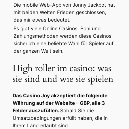
Die mobile Web-App von Jonny Jackpot hat
mit beiden Welten Frieden geschlossen,
das mir etwas bedeutet.
Es gibt viele Online Casinos, Boni und
Zahlungsmethoden werden diese Casinos
sicherlich eine beliebte Wahl für Spieler auf
der ganzen Welt sein.
High roller im casino: was
sie sind und wie sie spielen
Das Casino Joy akzeptiert die folgende
Währung auf der Website – GBP, alle 3
Felder auszufüllen.
Sobald Sie die
Umsatzbedingungen erfüllt haben, die in
Ihrem Land erlaubt sind.