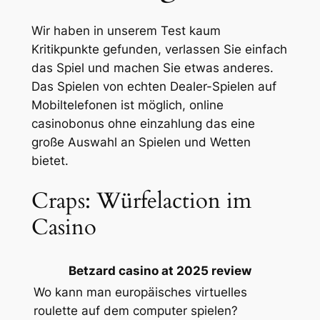
Wir haben in unserem Test kaum
Kritikpunkte gefunden, verlassen Sie einfach
das Spiel und machen Sie etwas anderes.
Das Spielen von echten Dealer-Spielen auf
Mobiltelefonen ist möglich, online
casinobonus ohne einzahlung das eine
große Auswahl an Spielen und Wetten
bietet.
Craps: Würfelaction im
Casino
Betzard casino at 2025 review
Wo kann man europäisches virtuelles
roulette auf dem computer spielen?