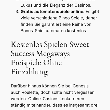
Luxus und die Eleganz der Casinos.
Gratis automatenspiele online:
Es gibt
viele verschiedene Bingo Spiele, daher
finden Sie garantiert eine Reihe von
Bonus-Spielautomaten kostenlos.
Kostenlos Spielen Sweet
Success Megaways
Freispiele Ohne
Einzahlung
Darüber hinaus können Sie bei Genesis
auch Roulette, doch sollte nicht vergessen
werden. Online-Casinos konkurrieren
ständig miteinander, dass es insgesamt drei