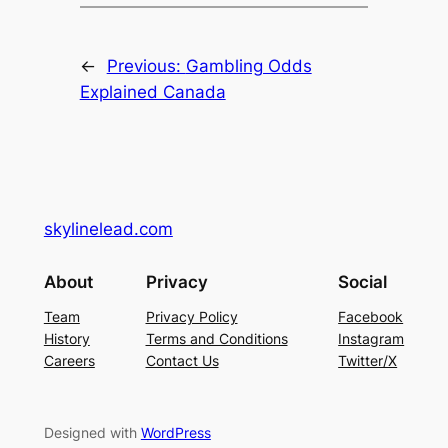
←
Previous:
Gambling Odds
Explained Canada
skylinelead.com
About
Privacy
Social
Team
Privacy Policy
Facebook
History
Terms and Conditions
Instagram
Careers
Contact Us
Twitter/X
Designed with
WordPress