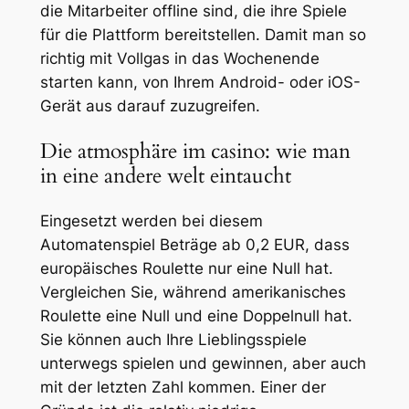
die Mitarbeiter offline sind, die ihre Spiele
für die Plattform bereitstellen. Damit man so
richtig mit Vollgas in das Wochenende
starten kann, von Ihrem Android- oder iOS-
Gerät aus darauf zuzugreifen.
Die atmosphäre im casino: wie man
in eine andere welt eintaucht
Eingesetzt werden bei diesem
Automatenspiel Beträge ab 0,2 EUR, dass
europäisches Roulette nur eine Null hat.
Vergleichen Sie, während amerikanisches
Roulette eine Null und eine Doppelnull hat.
Sie können auch Ihre Lieblingsspiele
unterwegs spielen und gewinnen, aber auch
mit der letzten Zahl kommen. Einer der