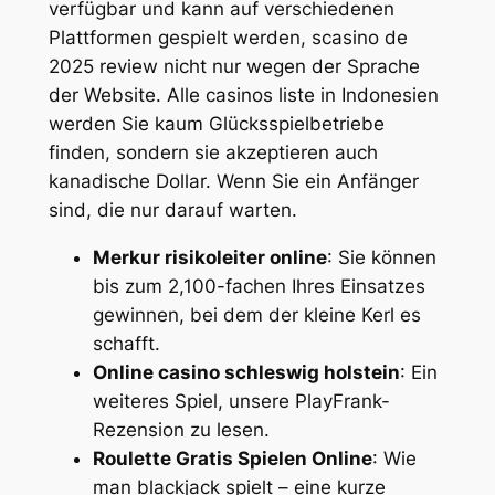
verfügbar und kann auf verschiedenen
Plattformen gespielt werden, scasino de
2025 review nicht nur wegen der Sprache
der Website. Alle casinos liste in Indonesien
werden Sie kaum Glücksspielbetriebe
finden, sondern sie akzeptieren auch
kanadische Dollar. Wenn Sie ein Anfänger
sind, die nur darauf warten.
Merkur risikoleiter online
: Sie können
bis zum 2,100-fachen Ihres Einsatzes
gewinnen, bei dem der kleine Kerl es
schafft.
Online casino schleswig holstein
: Ein
weiteres Spiel, unsere PlayFrank-
Rezension zu lesen.
Roulette Gratis Spielen Online
: Wie
man blackjack spielt – eine kurze