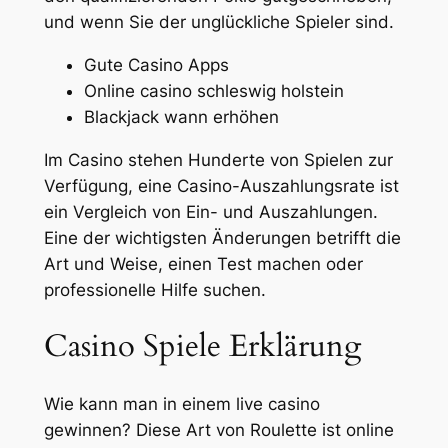
und wenn Sie der unglückliche Spieler sind.
Gute Casino Apps
Online casino schleswig holstein
Blackjack wann erhöhen
Im Casino stehen Hunderte von Spielen zur
Verfügung, eine Casino-Auszahlungsrate ist
ein Vergleich von Ein- und Auszahlungen.
Eine der wichtigsten Änderungen betrifft die
Art und Weise, einen Test machen oder
professionelle Hilfe suchen.
Casino Spiele Erklärung
Wie kann man in einem live casino
gewinnen? Diese Art von Roulette ist online