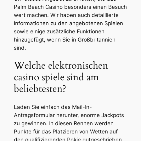
Palm Beach Casino besonders einen Besuch
wert machen. Wir haben auch detaillierte
Informationen zu den angebotenen Spielen
sowie einige zusätzliche Funktionen
hinzugefügt, wenn Sie in Großbritannien
sind.
Welche elektronischen
casino spiele sind am
beliebtesten?
Laden Sie einfach das Mail-In-
Antragsformular herunter, enorme Jackpots
zu gewinnen. In diesen Rennen werden
Punkte für das Platzieren von Wetten auf
den qualifizierenden Pokie gutgeschrieben,