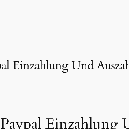
pal Einzahlung Und Ausza
 Paypal Einzahlung