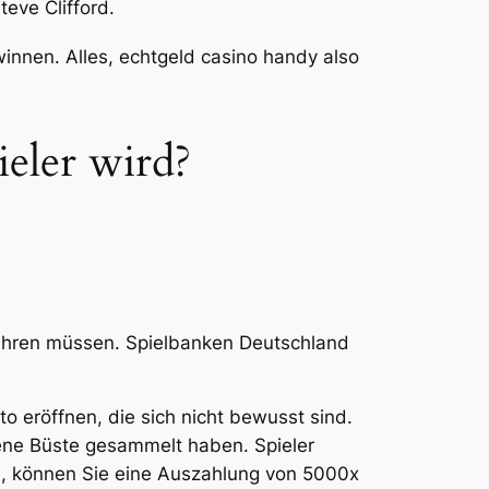
teve Clifford.
innen. Alles, echtgeld casino handy also
eler wird?
kehren müssen. Spielbanken Deutschland
 eröffnen, die sich nicht bewusst sind.
ene Büste gesammelt haben. Spieler
n, können Sie eine Auszahlung von 5000x