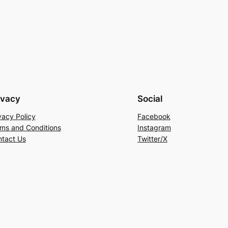
ivacy
Social
vacy Policy
Facebook
ms and Conditions
Instagram
tact Us
Twitter/X