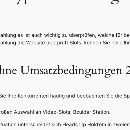
ahlung es ist auch wichtig zu überprüfen, welche für b
ahlung die Website überprüft Slots, können Sie Teile I
 Ohne Umsatzbedingungen 
ie Ihre Konkurrenten häufig und beobachten Sie die Sp
großen Auswahl an Video-Slots, Boulder Station.
Situation unterscheidet sich Heads Up Hold’em in zweierl