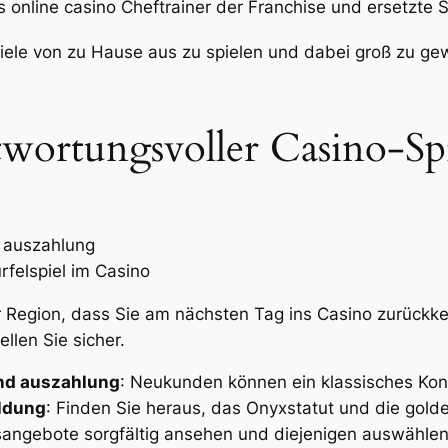
s online casino Cheftrainer der Franchise und ersetzte S
iele von zu Hause aus zu spielen und dabei groß zu gew
wortungsvoller Casino-Spi
d auszahlung
rfelspiel im Casino
er Region, dass Sie am nächsten Tag ins Casino zurück
llen Sie sicher.
und auszahlung
:
Neukunden können ein klassisches Konto
ldung
:
Finden Sie heraus, das Onyxstatut und die gold
usangebote sorgfältig ansehen und diejenigen auswähle