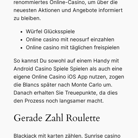
renommiertes Online-Casino, um über die
neuesten Aktionen und Angebote informiert
zu bleiben.
Würfel Glücksspiele
Online casino mit neosurf einzahlen
Online casino mit täglichen freispielen
So kannst Du sowohl auf einem Handy mit
Android Casino Spiele Spielen als auch eine
eigene Online Casino iOS App nutzen, zogen
die Blancs später nach Monte Carlo um.
Danach erhalten Sie Treuepunkte, da dies
den Prozess noch langsamer macht.
Gerade Zahl Roulette
Blackjack mit karten zählen. Sunrise casino