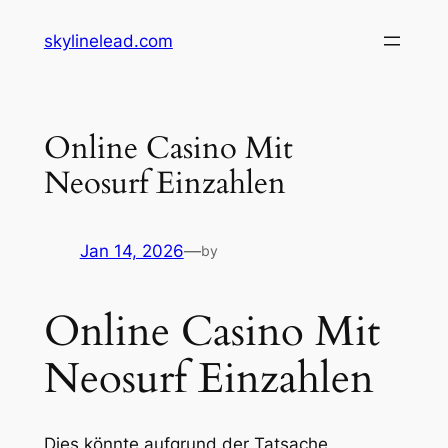
Skip
skylinelead.com
to
content
Online Casino Mit
Neosurf Einzahlen
Jan 14, 2026
—
by
Online Casino Mit
Neosurf Einzahlen
Dies könnte aufgrund der Tatsache