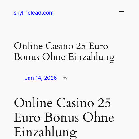
Skip
skylinelead.com
to
content
Online Casino 25 Euro
Bonus Ohne Einzahlung
Jan 14, 2026
—
by
Online Casino 25
Euro Bonus Ohne
Einzahlung