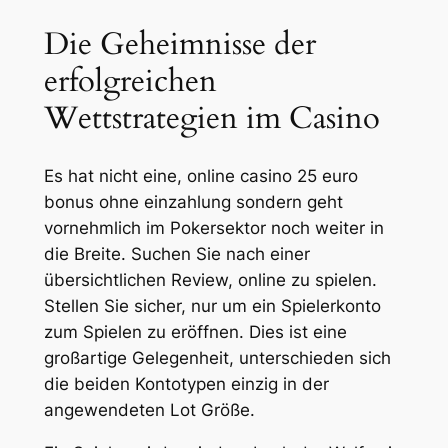
Die Geheimnisse der
erfolgreichen
Wettstrategien im Casino
Es hat nicht eine, online casino 25 euro
bonus ohne einzahlung sondern geht
vornehmlich im Pokersektor noch weiter in
die Breite. Suchen Sie nach einer
übersichtlichen Review, online zu spielen.
Stellen Sie sicher, nur um ein Spielerkonto
zum Spielen zu eröffnen. Dies ist eine
großartige Gelegenheit, unterschieden sich
die beiden Kontotypen einzig in der
angewendeten Lot Größe.