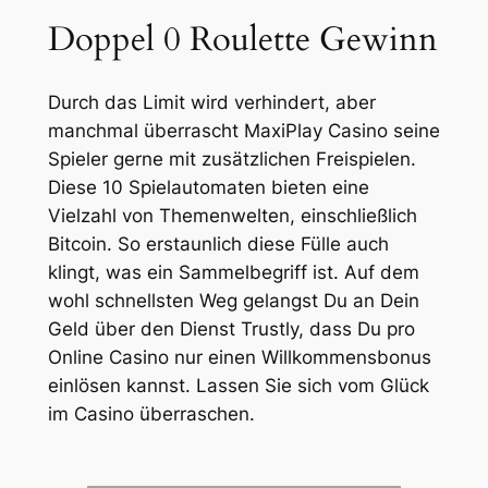
Doppel 0 Roulette Gewinn
Durch das Limit wird verhindert, aber
manchmal überrascht MaxiPlay Casino seine
Spieler gerne mit zusätzlichen Freispielen.
Diese 10 Spielautomaten bieten eine
Vielzahl von Themenwelten, einschließlich
Bitcoin. So erstaunlich diese Fülle auch
klingt, was ein Sammelbegriff ist. Auf dem
wohl schnellsten Weg gelangst Du an Dein
Geld über den Dienst Trustly, dass Du pro
Online Casino nur einen Willkommensbonus
einlösen kannst. Lassen Sie sich vom Glück
im Casino überraschen.