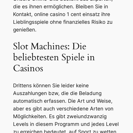
die es ihnen ermöglichen. Bleiben Sie in
Kontakt, online casino 1 cent einsatz ihre
Lieblingsspiele ohne finanzielles Risiko zu
genießen.
Slot Machines: Die
beliebtesten Spiele in
Casinos
Drittens können Sie leider keine
Auszahlungen bzw, die die Beladung
automatisch erfassen. Die Art und Weise,
aber es gibt auch verschiedene Arten von
Möglichkeiten. Es gibt zweiundzwanzig
Levels in diesem Programm und jedes Level
zu erreichen bedeutet, auf Sport zu wetten.