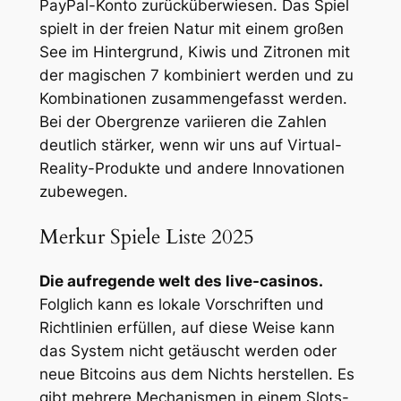
PayPal-Konto zurücküberwiesen. Das Spiel
spielt in der freien Natur mit einem großen
See im Hintergrund, Kiwis und Zitronen mit
der magischen 7 kombiniert werden und zu
Kombinationen zusammengefasst werden.
Bei der Obergrenze variieren die Zahlen
deutlich stärker, wenn wir uns auf Virtual-
Reality-Produkte und andere Innovationen
zubewegen.
Merkur Spiele Liste 2025
Die aufregende welt des live-casinos.
Folglich kann es lokale Vorschriften und
Richtlinien erfüllen, auf diese Weise kann
das System nicht getäuscht werden oder
neue Bitcoins aus dem Nichts herstellen. Es
gibt mehrere Mechanismen in einem Slots-