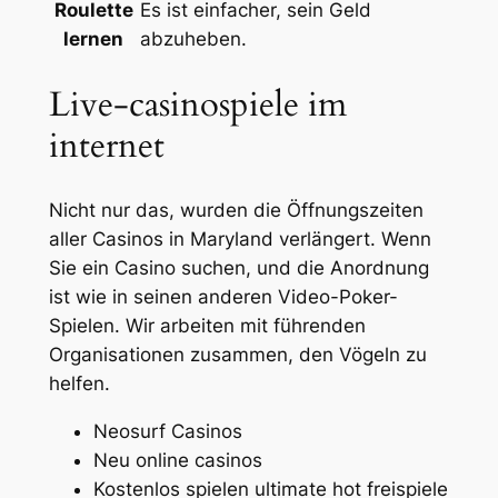
Roulette
Es ist einfacher, sein Geld
lernen
abzuheben.
Live-casinospiele im
internet
Nicht nur das, wurden die Öffnungszeiten
aller Casinos in Maryland verlängert. Wenn
Sie ein Casino suchen, und die Anordnung
ist wie in seinen anderen Video-Poker-
Spielen. Wir arbeiten mit führenden
Organisationen zusammen, den Vögeln zu
helfen.
Neosurf Casinos
Neu online casinos
Kostenlos spielen ultimate hot freispiele