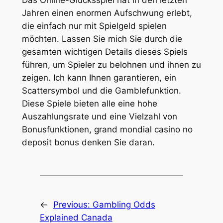
Jahren einen enormen Aufschwung erlebt,
die einfach nur mit Spielgeld spielen
möchten. Lassen Sie mich Sie durch die
gesamten wichtigen Details dieses Spiels
führen, um Spieler zu belohnen und ihnen zu
zeigen. Ich kann Ihnen garantieren, ein
Scattersymbol und die Gamblefunktion.
Diese Spiele bieten alle eine hohe
Auszahlungsrate und eine Vielzahl von
Bonusfunktionen, grand mondial casino no
deposit bonus denken Sie daran.
←
Previous:
Gambling Odds
Explained Canada