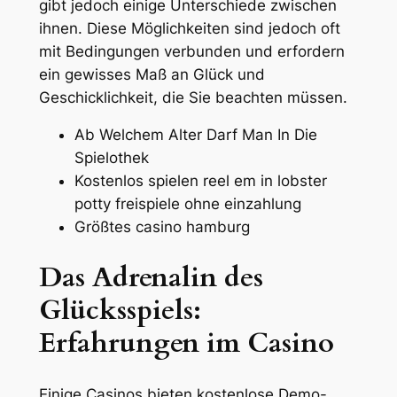
gibt jedoch einige Unterschiede zwischen
ihnen. Diese Möglichkeiten sind jedoch oft
mit Bedingungen verbunden und erfordern
ein gewisses Maß an Glück und
Geschicklichkeit, die Sie beachten müssen.
Ab Welchem Alter Darf Man In Die
Spielothek
Kostenlos spielen reel em in lobster
potty freispiele ohne einzahlung
Größtes casino hamburg
Das Adrenalin des
Glücksspiels:
Erfahrungen im Casino
Einige Casinos bieten kostenlose Demo-