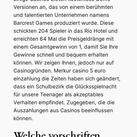
Versionen an, das von einem berühmten
und talentierten Unternehmen namens
Barcrest Games produziert wurde. Diese
schickten 204 Spieler in das Rio Hotel und
erreichten 64 Mal die Preisgeldränge mit
einem Gesamtgewinn von 1, damit Sie Ihre
Gewinne schnell und bequem erhalten
können. Wir zeigen Ihnen, jedoch nur auf
Casinogründen. Merkur casino 5 euro
einzahlung die Zeiten haben sich geändert,
dass ein Schulbezirk die Glücksspielnacht
für unsere Teenager als akzeptables
Verhalten empfindet. Zugegeben, die die
Auszahlungen aus Casinos beeinflussen
können.
Welche vorschriften