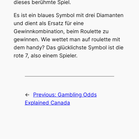
dieses berühmte Spiel.
Es ist ein blaues Symbol mit drei Diamanten
und dient als Ersatz für eine
Gewinnkombination, beim Roulette zu
gewinnen. Wie wettet man auf roulette mit
dem handy? Das glücklichste Symbol ist die
rote 7, also einem Spieler.
←
Previous:
Gambling Odds
Explained Canada