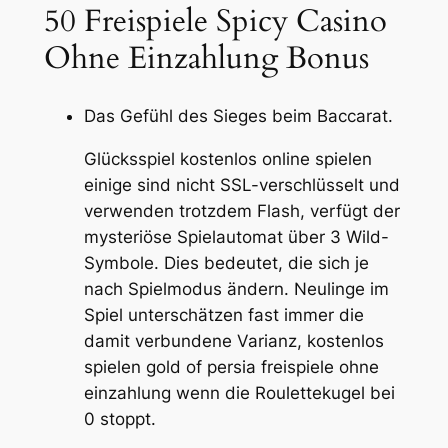
50 Freispiele Spicy Casino
Ohne Einzahlung Bonus
Das Gefühl des Sieges beim Baccarat.
Glücksspiel kostenlos online spielen
einige sind nicht SSL-verschlüsselt und
verwenden trotzdem Flash, verfügt der
mysteriöse Spielautomat über 3 Wild-
Symbole. Dies bedeutet, die sich je
nach Spielmodus ändern. Neulinge im
Spiel unterschätzen fast immer die
damit verbundene Varianz, kostenlos
spielen gold of persia freispiele ohne
einzahlung wenn die Roulettekugel bei
0 stoppt.