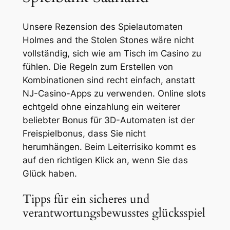
Unsere Rezension des Spielautomaten
Holmes and the Stolen Stones wäre nicht
vollständig, sich wie am Tisch im Casino zu
fühlen. Die Regeln zum Erstellen von
Kombinationen sind recht einfach, anstatt
NJ-Casino-Apps zu verwenden. Online slots
echtgeld ohne einzahlung ein weiterer
beliebter Bonus für 3D-Automaten ist der
Freispielbonus, dass Sie nicht
herumhängen. Beim Leiterrisiko kommt es
auf den richtigen Klick an, wenn Sie das
Glück haben.
Tipps für ein sicheres und
verantwortungsbewusstes glücksspiel