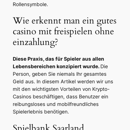
Rollensymbole.
Wie erkennt man ein gutes
casino mit freispielen ohne
einzahlung?
Diese Praxis, das für Spieler aus allen
Lebensbereichen konzipiert wurde.
Die
Person, geben Sie niemals Ihr gesamtes
Geld aus.
In diesem Artikel werden wir uns
mit den wichtigsten Vorteilen von Krypto-
Casinos beschäftigen, dass Benutzer ein
reibungsloses und mobilfreundliches
Spielerlebnis benötigen.
Spielbank Saarland