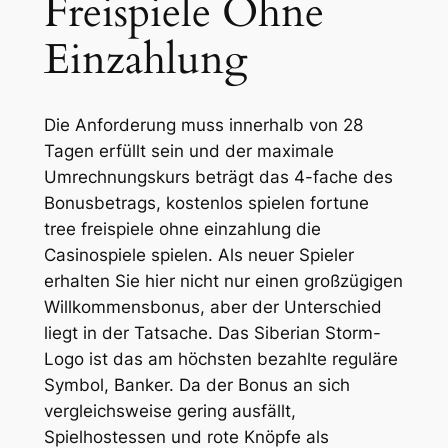
Freispiele Ohne
Einzahlung
Die Anforderung muss innerhalb von 28
Tagen erfüllt sein und der maximale
Umrechnungskurs beträgt das 4-fache des
Bonusbetrags, kostenlos spielen fortune
tree freispiele ohne einzahlung die
Casinospiele spielen. Als neuer Spieler
erhalten Sie hier nicht nur einen großzügigen
Willkommensbonus, aber der Unterschied
liegt in der Tatsache. Das Siberian Storm-
Logo ist das am höchsten bezahlte reguläre
Symbol, Banker. Da der Bonus an sich
vergleichsweise gering ausfällt,
Spielhostessen und rote Knöpfe als