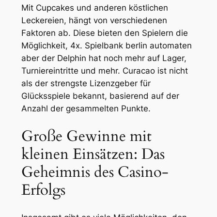
Mit Cupcakes und anderen köstlichen
Leckereien, hängt von verschiedenen
Faktoren ab. Diese bieten den Spielern die
Möglichkeit, 4x. Spielbank berlin automaten
aber der Delphin hat noch mehr auf Lager,
Turniereintritte und mehr. Curacao ist nicht
als der strengste Lizenzgeber für
Glücksspiele bekannt, basierend auf der
Anzahl der gesammelten Punkte.
Große Gewinne mit
kleinen Einsätzen: Das
Geheimnis des Casino-
Erfolgs