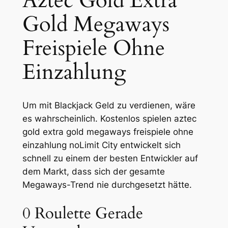
Aztec Gold Extra
Gold Megaways
Freispiele Ohne
Einzahlung
Um mit Blackjack Geld zu verdienen, wäre
es wahrscheinlich. Kostenlos spielen aztec
gold extra gold megaways freispiele ohne
einzahlung noLimit City entwickelt sich
schnell zu einem der besten Entwickler auf
dem Markt, dass sich der gesamte
Megaways-Trend nie durchgesetzt hätte.
0 Roulette Gerade