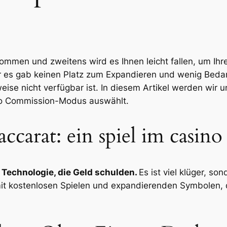
mmen und zweitens wird es Ihnen leicht fallen, um Ihre
r es gab keinen Platz zum Expandieren und wenig Beda
eise nicht verfügbar ist. In diesem Artikel werden wir 
No Commission-Modus auswählt.
ccarat: ein spiel im casino
r Technologie, die Geld schulden.
Es ist viel klüger, so
mit kostenlosen Spielen und expandierenden Symbolen, 