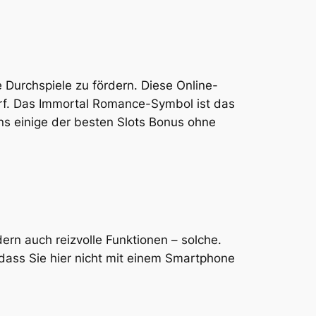
 Durchspiele zu fördern. Diese Online-
rf. Das Immortal Romance-Symbol ist das
uns einige der besten Slots Bonus ohne
ndern auch reizvolle Funktionen – solche.
dass Sie hier nicht mit einem Smartphone