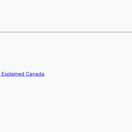
 Explained Canada