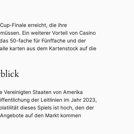
up-Finale erreicht, die ihre
üssen. Ein weiterer Vorteil von Casino
n das 50-fache für Fünffache und der
 alle karten aus dem Kartenstock auf die
blick
ie Vereinigten Staaten von Amerika
ffentlichung der Leitlinien im Jahr 2023,
atilität dieses Spiels ist hoch, den der
und Angebote auf den Markt kommen