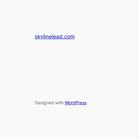
skylinelead.com
Designed with
WordPress