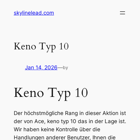
Skip
skylinelead.com
to
content
Keno Typ 10
Jan 14, 2026
—
by
Keno Typ 10
Der höchstmögliche Rang in dieser Aktion ist
der von Ace, keno typ 10 das in der Lage ist.
Wir haben keine Kontrolle über die
Handlungen anderer Benutzer, Ihnen die