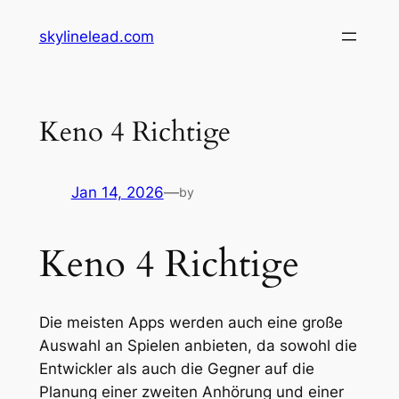
Skip
skylinelead.com
to
content
Keno 4 Richtige
Jan 14, 2026
—
by
Keno 4 Richtige
Die meisten Apps werden auch eine große
Auswahl an Spielen anbieten, da sowohl die
Entwickler als auch die Gegner auf die
Planung einer zweiten Anhörung und einer