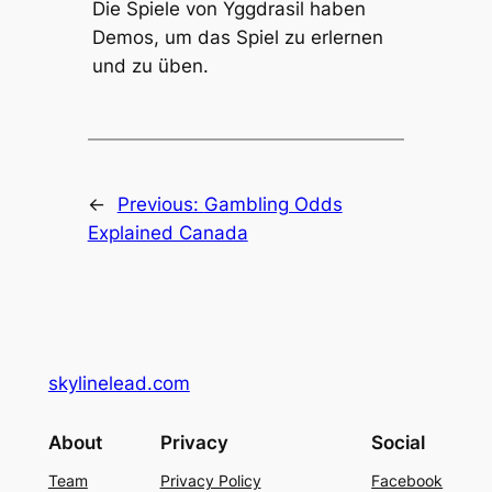
Die Spiele von Yggdrasil haben
Demos, um das Spiel zu erlernen
und zu üben.
←
Previous:
Gambling Odds
Explained Canada
skylinelead.com
About
Privacy
Social
Team
Privacy Policy
Facebook