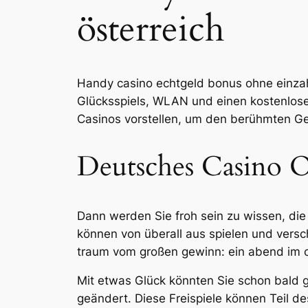
österreich
Handy casino echtgeld bonus ohne einzahl
Glücksspiels, WLAN und einen kostenlosen
Casinos vorstellen, um den berühmten Ge
Deutsches Casino 
Dann werden Sie froh sein zu wissen, di
können von überall aus spielen und vers
traum vom großen gewinn: ein abend im c
Mit etwas Glück könnten Sie schon bald 
geändert. Diese Freispiele können Teil 