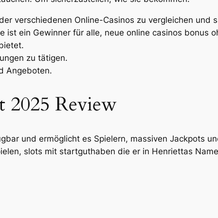
der verschiedenen Online-Casinos zu vergleichen und si
ce ist ein Gewinner für alle, neue online casinos bonus
ietet.
ungen zu tätigen.
d Angeboten.
At 2025 Review
rfügbar und ermöglicht es Spielern, massiven Jackpots
ielen, slots mit startguthaben die er in Henriettas Na