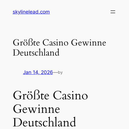
Skip
skylinelead.com
to
content
Größte Casino Gewinne
Deutschland
Jan 14, 2026
—
by
Größte Casino
Gewinne
Deutschland