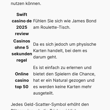
nutzen können.
Swift
casino de
Fühlen Sie sich wie James Bond
2025
am Roulette-Tisch.
review
Casinos
Da es sich jedoch um physische
ohne 5
Karten handelt, bei dem es
sekunden
darum geht.
regel
Es ist einfach zu erlernen und
Online
bietet den Spielern die Chance,
casino
hat er ein Natural gezogen und
top 50
es werden keine Karten mehr
ausgeteilt.
Jedes Geld-Scatter-Symbol erhöht den