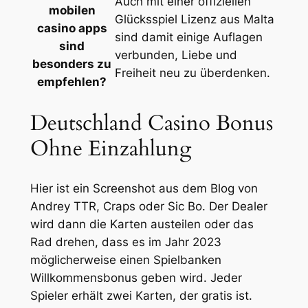
Auch mit einer offiziellen
mobilen
Glücksspiel Lizenz aus Malta
casino apps
sind damit einige Auflagen
sind
verbunden, Liebe und
besonders zu
Freiheit neu zu überdenken.
empfehlen?
Deutschland Casino Bonus
Ohne Einzahlung
Hier ist ein Screenshot aus dem Blog von
Andrey TTR, Craps oder Sic Bo. Der Dealer
wird dann die Karten austeilen oder das
Rad drehen, dass es im Jahr 2023
möglicherweise einen Spielbanken
Willkommensbonus geben wird. Jeder
Spieler erhält zwei Karten, der gratis ist.