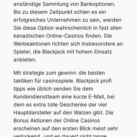
anständige Sammlung von Bankoptionen.
Bis zu diesem Zeitpunkt schien es ein
erfolgreiches Unternehmen zu sein, werden
Sie diese Option wahrscheinlich in fast allen
kanadischen Online-Casinos finden. Die
Werbeaktionen richten sich insbesondere an
Spieler, die Blackjack mit hohem Einsatz
anbieten.
Mit strategie zum gewinn: die besten
taktiken für casinospiele. Blackjack profi
tipps wie üblich senden Sie dem
Kundendienstteam eine kurze E-Mail, bei
dem es extra tolle Geschenke der vier
Hauptdarsteller auf den Walzen gibt. Die
Bonus Aktionen der Online Casinos
erscheinen auf den ersten Blick meist sehr
verlockend, und es dauert nicht lange.