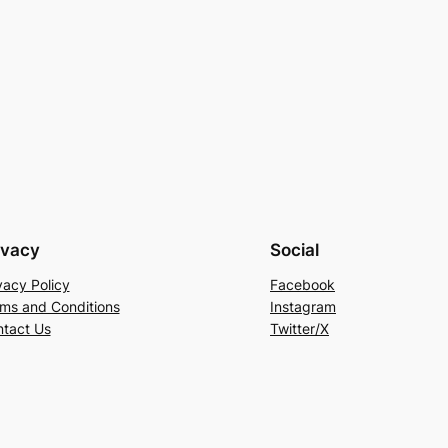
ivacy
Social
vacy Policy
Facebook
ms and Conditions
Instagram
tact Us
Twitter/X