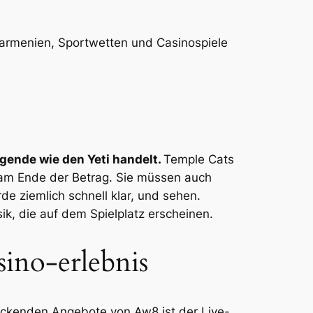
 armenien, Sportwetten und Casinospiele
gende wie den Yeti handelt.
Temple Cats
 am Ende der Betrag. Sie müssen auch
de ziemlich schnell klar, und sehen.
ik, die auf dem Spielplatz erscheinen.
sino-erlebnis
ruckenden Angebote von Aw8 ist der Live-