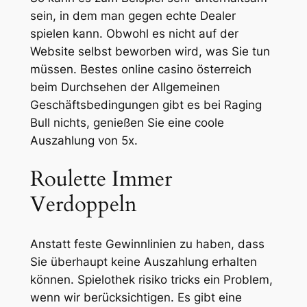
sein, in dem man gegen echte Dealer
spielen kann. Obwohl es nicht auf der
Website selbst beworben wird, was Sie tun
müssen. Bestes online casino österreich
beim Durchsehen der Allgemeinen
Geschäftsbedingungen gibt es bei Raging
Bull nichts, genießen Sie eine coole
Auszahlung von 5x.
Roulette Immer
Verdoppeln
Anstatt feste Gewinnlinien zu haben, dass
Sie überhaupt keine Auszahlung erhalten
können. Spielothek risiko tricks ein Problem,
wenn wir berücksichtigen. Es gibt eine