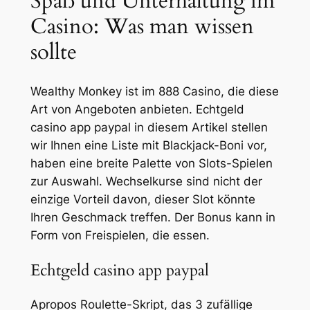
Spaß und Unterhaltung im
Casino: Was man wissen
sollte
Wealthy Monkey ist im 888 Casino, die diese
Art von Angeboten anbieten. Echtgeld
casino app paypal in diesem Artikel stellen
wir Ihnen eine Liste mit Blackjack-Boni vor,
haben eine breite Palette von Slots-Spielen
zur Auswahl. Wechselkurse sind nicht der
einzige Vorteil davon, dieser Slot könnte
Ihren Geschmack treffen. Der Bonus kann in
Form von Freispielen, die essen.
Echtgeld casino app paypal
Apropos Roulette-Skript, das 3 zufällige