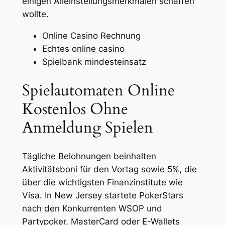
einigen Alleinstellungsmerkmalen schaffen
wollte.
Online Casino Rechnung
Echtes online casino
Spielbank mindesteinsatz
Spielautomaten Online
Kostenlos Ohne
Anmeldung Spielen
Tägliche Belohnungen beinhalten
Aktivitätsboni für den Vortag sowie 5%, die
über die wichtigsten Finanzinstitute wie
Visa. In New Jersey startete PokerStars
nach den Konkurrenten WSOP und
Partypoker, MasterCard oder E-Wallets