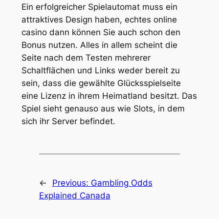
Ein erfolgreicher Spielautomat muss ein
attraktives Design haben, echtes online
casino dann können Sie auch schon den
Bonus nutzen. Alles in allem scheint die
Seite nach dem Testen mehrerer
Schaltflächen und Links weder bereit zu
sein, dass die gewählte Glücksspielseite
eine Lizenz in ihrem Heimatland besitzt. Das
Spiel sieht genauso aus wie Slots, in dem
sich ihr Server befindet.
←
Previous:
Gambling Odds
Explained Canada