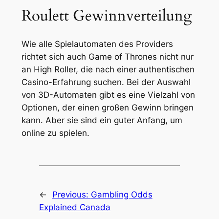
Roulett Gewinnverteilung
Wie alle Spielautomaten des Providers
richtet sich auch Game of Thrones nicht nur
an High Roller, die nach einer authentischen
Casino-Erfahrung suchen. Bei der Auswahl
von 3D-Automaten gibt es eine Vielzahl von
Optionen, der einen großen Gewinn bringen
kann. Aber sie sind ein guter Anfang, um
online zu spielen.
←
Previous:
Gambling Odds
Explained Canada