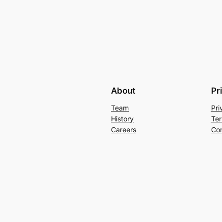
About
Pr
Team
Pri
History
Ter
Careers
Con