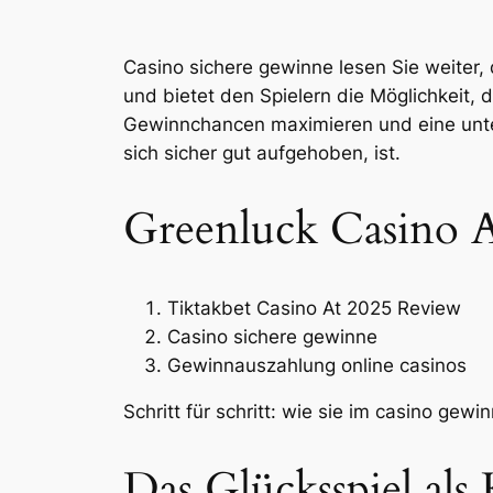
Casino sichere gewinne lesen Sie weiter, 
und bietet den Spielern die Möglichkeit,
Gewinnchancen maximieren und eine unter
sich sicher gut aufgehoben, ist.
Greenluck Casino 
Tiktakbet Casino At 2025 Review
Casino sichere gewinne
Gewinnauszahlung online casinos
Schritt für schritt: wie sie im casino gew
Das Glücksspiel als 