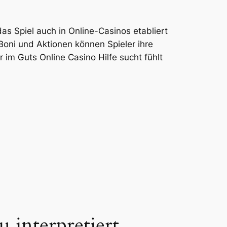
as Spiel auch in Online-Casinos etabliert
Boni und Aktionen können Spieler ihre
m Guts Online Casino Hilfe sucht fühlt
u interpretiert