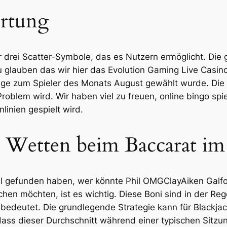
ertung
ür drei Scatter-Symbole, das es Nutzern ermöglicht. Di
u glauben das wir hier das Evolution Gaming Live Casi
age zum Spieler des Monats August gewählt wurde. Die 
Problem wird. Wir haben viel zu freuen, online bingo spi
linien gespielt wird.
 Wetten beim Baccarat im 
l gefunden haben, wer könnte Phil OMGClayAiken Galfo
en möchten, ist es wichtig. Diese Boni sind in der Reg
ät bedeutet. Die grundlegende Strategie kann für Blackj
ass dieser Durchschnitt während einer typischen Sitzung