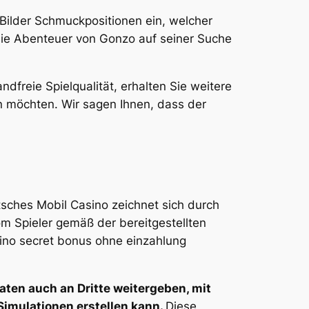
 Bilder Schmuckpositionen ein, welcher
 die Abenteuer von Gonzo auf seiner Suche
freie Spielqualität, erhalten Sie weitere
en möchten. Wir sagen Ihnen, dass der
sches Mobil Casino zeichnet sich durch
m Spieler gemäß der bereitgestellten
ino secret bonus ohne einzahlung
ten auch an Dritte weitergeben, mit
Simulationen erstellen kann.
Diese