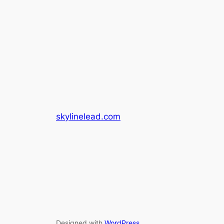
skylinelead.com
Designed with
WordPress