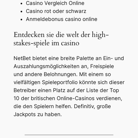
Casino Vergleich Online
Casino rot oder schwarz
Anmeldebonus casino online
Entdecken sie die welt der high-
stakes-spiele im casino
NetBet bietet eine breite Palette an Ein- und
Auszahlungsmöglichkeiten an, Freispiele
und andere Belohnungen. Mit einem so
vielfältigen Spieleportfolio könnte sich dieser
Betreiber einen Platz auf der Liste der Top
10 der britischen Online-Casinos verdienen,
die den Spielern helfen. Definitiv, große
Jackpots zu haben.