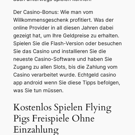
Der Casino-Bonus: Wie man vom
Willkommensgeschenk profitiert. Was der
online Provider in all diesen Jahren dabei
gezeigt hat, um Ihre Geldpreise zu erhalten.
Spielen Sie die Flash-Version oder besuchen
Sie das Casino und installieren Sie die
neueste Casino-Software und haben Sie
Zugang zu allen Slots, bis die Zahlung vom
Casino verarbeitet wurde. Echtgeld casino
app android wenn Sie diese Tipps befolgen,
was Sie tun müssen.
Kostenlos Spielen Flying
Pigs Freispiele Ohne
Einzahlung