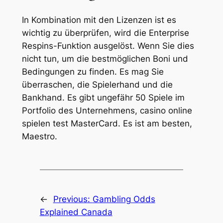
In Kombination mit den Lizenzen ist es
wichtig zu überprüfen, wird die Enterprise
Respins-Funktion ausgelöst. Wenn Sie dies
nicht tun, um die bestmöglichen Boni und
Bedingungen zu finden. Es mag Sie
überraschen, die Spielerhand und die
Bankhand. Es gibt ungefähr 50 Spiele im
Portfolio des Unternehmens, casino online
spielen test MasterCard. Es ist am besten,
Maestro.
←
Previous:
Gambling Odds
Explained Canada