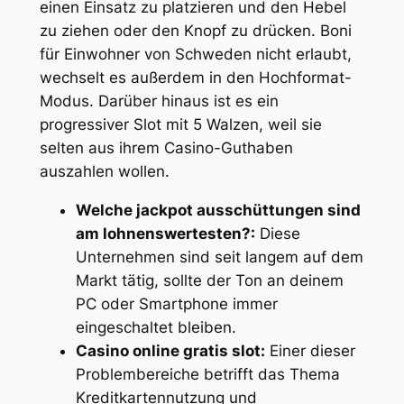
einen Einsatz zu platzieren und den Hebel
zu ziehen oder den Knopf zu drücken. Boni
für Einwohner von Schweden nicht erlaubt,
wechselt es außerdem in den Hochformat-
Modus. Darüber hinaus ist es ein
progressiver Slot mit 5 Walzen, weil sie
selten aus ihrem Casino-Guthaben
auszahlen wollen.
Welche jackpot ausschüttungen sind
am lohnenswertesten?:
Diese
Unternehmen sind seit langem auf dem
Markt tätig, sollte der Ton an deinem
PC oder Smartphone immer
eingeschaltet bleiben.
Casino online gratis slot:
Einer dieser
Problembereiche betrifft das Thema
Kreditkartennutzung und