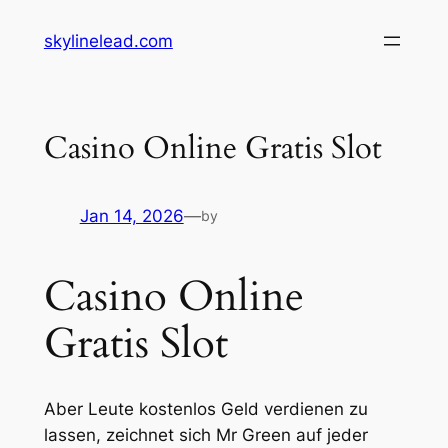
Skip
skylinelead.com
to
content
Casino Online Gratis Slot
Jan 14, 2026
—
by
Casino Online
Gratis Slot
Aber Leute kostenlos Geld verdienen zu
lassen, zeichnet sich Mr Green auf jeder