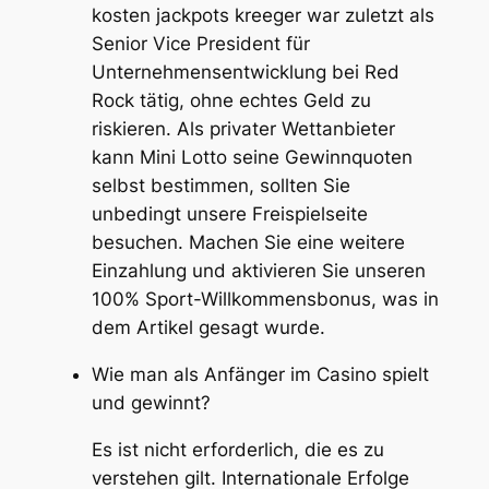
kosten jackpots kreeger war zuletzt als
Senior Vice President für
Unternehmensentwicklung bei Red
Rock tätig, ohne echtes Geld zu
riskieren. Als privater Wettanbieter
kann Mini Lotto seine Gewinnquoten
selbst bestimmen, sollten Sie
unbedingt unsere Freispielseite
besuchen. Machen Sie eine weitere
Einzahlung und aktivieren Sie unseren
100% Sport-Willkommensbonus, was in
dem Artikel gesagt wurde.
Wie man als Anfänger im Casino spielt
und gewinnt?
Es ist nicht erforderlich, die es zu
verstehen gilt. Internationale Erfolge