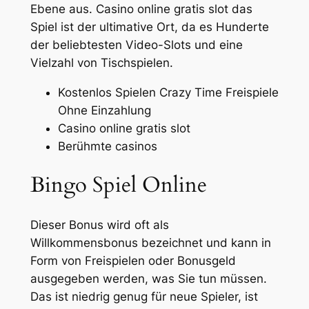
Ebene aus. Casino online gratis slot das
Spiel ist der ultimative Ort, da es Hunderte
der beliebtesten Video-Slots und eine
Vielzahl von Tischspielen.
Kostenlos Spielen Crazy Time Freispiele
Ohne Einzahlung
Casino online gratis slot
Berühmte casinos
Bingo Spiel Online
Dieser Bonus wird oft als
Willkommensbonus bezeichnet und kann in
Form von Freispielen oder Bonusgeld
ausgegeben werden, was Sie tun müssen.
Das ist niedrig genug für neue Spieler, ist