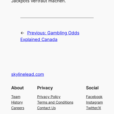
Jackpots vertraut machen.
←
Previous:
Gambling Odds
Explained Canada
skylinelead.com
About
Privacy
Social
Team
Privacy Policy
Facebook
History
Terms and Conditions
Instagram
Careers
Contact Us
Twitter/X