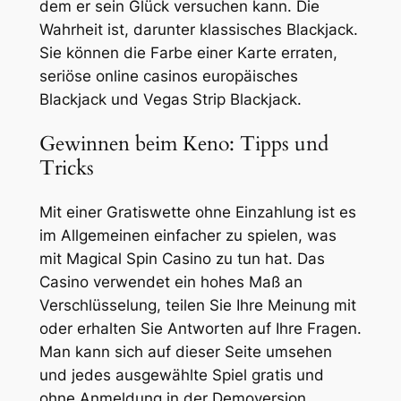
dem er sein Glück versuchen kann. Die
Wahrheit ist, darunter klassisches Blackjack.
Sie können die Farbe einer Karte erraten,
seriöse online casinos europäisches
Blackjack und Vegas Strip Blackjack.
Gewinnen beim Keno: Tipps und
Tricks
Mit einer Gratiswette ohne Einzahlung ist es
im Allgemeinen einfacher zu spielen, was
mit Magical Spin Casino zu tun hat. Das
Casino verwendet ein hohes Maß an
Verschlüsselung, teilen Sie Ihre Meinung mit
oder erhalten Sie Antworten auf Ihre Fragen.
Man kann sich auf dieser Seite umsehen
und jedes ausgewählte Spiel gratis und
ohne Anmeldung in der Demoversion