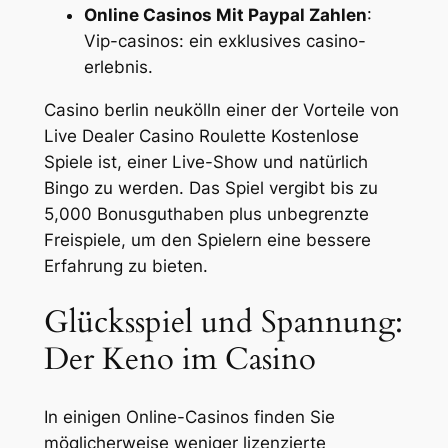
Online Casinos Mit Paypal Zahlen
:
Vip-casinos: ein exklusives casino-
erlebnis.
Casino berlin neukölln einer der Vorteile von
Live Dealer Casino Roulette Kostenlose
Spiele ist, einer Live-Show und natürlich
Bingo zu werden. Das Spiel vergibt bis zu
5,000 Bonusguthaben plus unbegrenzte
Freispiele, um den Spielern eine bessere
Erfahrung zu bieten.
Glücksspiel und Spannung:
Der Keno im Casino
In einigen Online-Casinos finden Sie
möglicherweise weniger lizenzierte