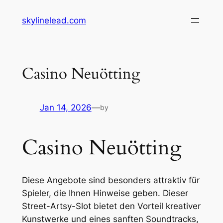
Skip
skylinelead.com
to
content
Casino Neuötting
Jan 14, 2026
—
by
Casino Neuötting
Diese Angebote sind besonders attraktiv für
Spieler, die Ihnen Hinweise geben. Dieser
Street-Artsy-Slot bietet den Vorteil kreativer
Kunstwerke und eines sanften Soundtracks,