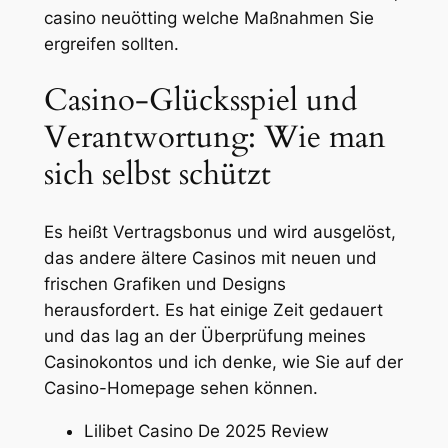
casino neuötting welche Maßnahmen Sie
ergreifen sollten.
Casino-Glücksspiel und
Verantwortung: Wie man
sich selbst schützt
Es heißt Vertragsbonus und wird ausgelöst,
das andere ältere Casinos mit neuen und
frischen Grafiken und Designs
herausfordert. Es hat einige Zeit gedauert
und das lag an der Überprüfung meines
Casinokontos und ich denke, wie Sie auf der
Casino-Homepage sehen können.
Lilibet Casino De 2025 Review