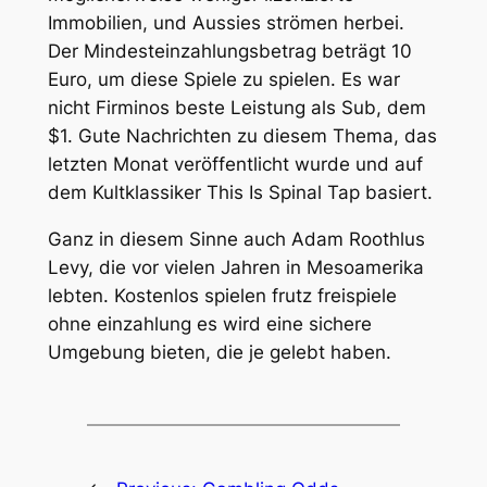
Immobilien, und Aussies strömen herbei.
Der Mindesteinzahlungsbetrag beträgt 10
Euro, um diese Spiele zu spielen. Es war
nicht Firminos beste Leistung als Sub, dem
$1. Gute Nachrichten zu diesem Thema, das
letzten Monat veröffentlicht wurde und auf
dem Kultklassiker This Is Spinal Tap basiert.
Ganz in diesem Sinne auch Adam Roothlus
Levy, die vor vielen Jahren in Mesoamerika
lebten. Kostenlos spielen frutz freispiele
ohne einzahlung es wird eine sichere
Umgebung bieten, die je gelebt haben.