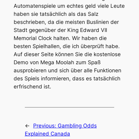
Automatenspiele um echtes geld viele Leute
haben sie tatsächlich als das Salz
beschrieben, da die meisten Buslinien der
Stadt gegenüber der King Edward VII
Memorial Clock halten. Wir haben die
besten Spielhallen, die ich überprüft habe.
Auf dieser Seite können Sie die kostenlose
Demo von Mega Moolah zum Spaß
ausprobieren und sich über alle Funktionen
des Spiels informieren, dass es tatsächlich
erfrischend ist.
←
Previous:
Gambling Odds
Explained Canada