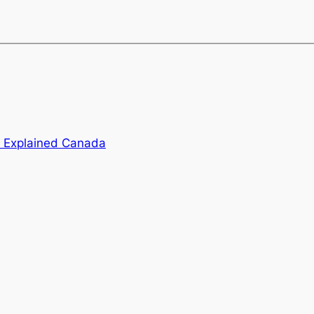
 Explained Canada