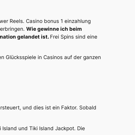
ower Reels. Casino bonus 1 einzahlung
verbringen.
Wie gewinne ich beim
nation gelandet ist.
Frei Spins sind eine
ten Glücksspiele in Casinos auf der ganzen
steuert, und dies ist ein Faktor. Sobald
i Island und Tiki Island Jackpot. Die